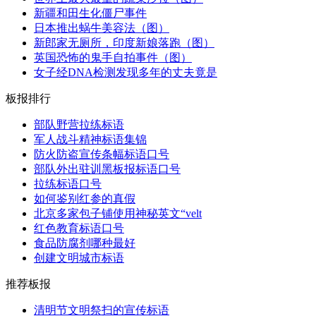
新疆和田生化僵尸事件
日本推出蜗牛美容法（图）
新郎家无厕所，印度新娘落跑（图）
英国恐怖的鬼手自拍事件（图）
女子经DNA检测发现多年的丈夫竟是
板报排行
部队野营拉练标语
军人战斗精神标语集锦
防火防盗宣传条幅标语口号
部队外出驻训黑板报标语口号
拉练标语口号
如何鉴别红参的真假
北京多家包子铺使用神秘英文“velt
红色教育标语口号
食品防腐剂哪种最好
创建文明城市标语
推荐板报
清明节文明祭扫的宣传标语