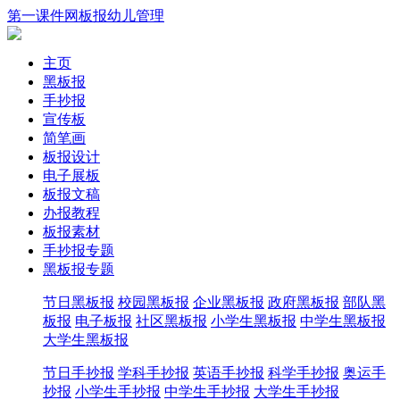
第一课件网
板报
幼儿
管理
主页
黑板报
手抄报
宣传板
简笔画
板报设计
电子展板
板报文稿
办报教程
板报素材
手抄报专题
黑板报专题
节日黑板报
校园黑板报
企业黑板报
政府黑板报
部队黑
板报
电子板报
社区黑板报
小学生黑板报
中学生黑板报
大学生黑板报
节日手抄报
学科手抄报
英语手抄报
科学手抄报
奥运手
抄报
小学生手抄报
中学生手抄报
大学生手抄报