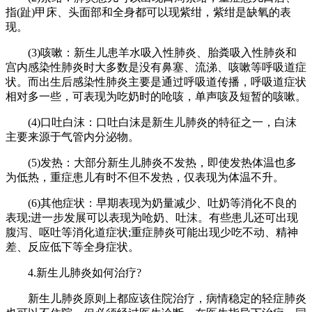
指(趾)甲床、头面部和全身都可以现紫绀，紫绀是缺氧的表
现。
(3)咳嗽：新生儿患羊水吸入性肺炎、胎粪吸入性肺炎和
宫内感染性肺炎时大多数是没有鼻塞、流涕、咳嗽等呼吸道症
状。而出生后感染性肺炎主要是通过呼吸道传播，呼吸道症状
相对多一些，可表现为吃奶时的呛咳，单声咳及短暂的咳嗽。
(4)口吐白沫：口吐白沫是新生儿肺炎的特征之一，白沫
主要来源于气管内分泌物。
(5)发热：大部分新生儿肺炎不发热，即使发热体温也多
为低热，重症患儿有时不但不发热，仅表现为体温不升。
(6)其他症状：早期表现为奶量减少、吐奶等消化不良的
表现;进一步发展可以表现为呛奶、吐沫。有些患儿还可出现
腹泻、呕吐等消化道症状;重症肺炎可能出现少吃不动、精神
差、反应低下等全身症状。
4.新生儿肺炎如何治疗?
新生儿肺炎原则上都应该住院治疗，病情稳定的轻症肺炎