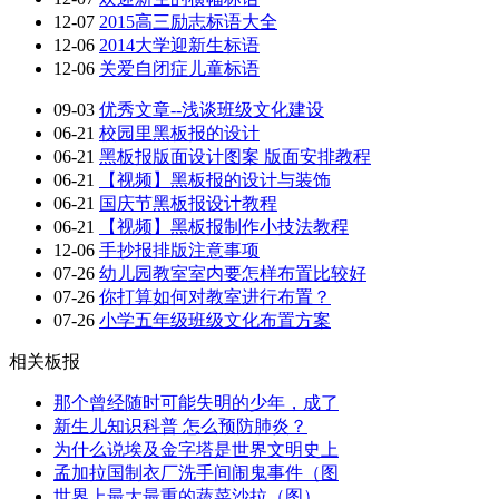
12-07
2015高三励志标语大全
12-06
2014大学迎新生标语
12-06
关爱自闭症儿童标语
09-03
优秀文章--浅谈班级文化建设
06-21
校园里黑板报的设计
06-21
黑板报版面设计图案 版面安排教程
06-21
【视频】黑板报的设计与装饰
06-21
国庆节黑板报设计教程
06-21
【视频】黑板报制作小技法教程
12-06
手抄报排版注意事项
07-26
幼儿园教室室内要怎样布置比较好
07-26
你打算如何对教室进行布置？
07-26
小学五年级班级文化布置方案
相关板报
那个曾经随时可能失明的少年，成了
新生儿知识科普 怎么预防肺炎？
为什么说埃及金字塔是世界文明史上
孟加拉国制衣厂洗手间闹鬼事件（图
世界上最大最重的蔬菜沙拉（图）