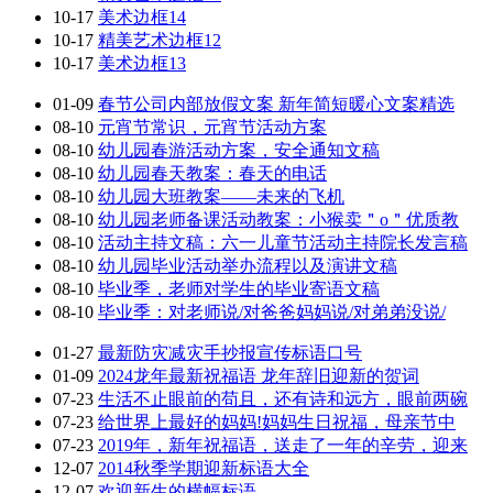
10-17
美术边框14
10-17
精美艺术边框12
10-17
美术边框13
01-09
春节公司内部放假文案 新年简短暖心文案精选
08-10
元宵节常识，元宵节活动方案
08-10
幼儿园春游活动方案，安全通知文稿
08-10
幼儿园春天教案：春天的电话
08-10
幼儿园大班教案——未来的飞机
08-10
幼儿园老师备课活动教案：小猴卖＂o＂优质教
08-10
活动主持文稿：六一儿童节活动主持院长发言稿
08-10
幼儿园毕业活动举办流程以及演讲文稿
08-10
毕业季，老师对学生的毕业寄语文稿
08-10
毕业季：对老师说/对爸爸妈妈说/对弟弟没说/
01-27
最新防灾减灾手抄报宣传标语口号
01-09
2024龙年最新祝福语 龙年辞旧迎新的贺词
07-23
生活不止眼前的苟且，还有诗和远方，眼前两碗
07-23
给世界上最好的妈妈!妈妈生日祝福，母亲节中
07-23
2019年，新年祝福语，送走了一年的辛劳，迎来
12-07
2014秋季学期迎新标语大全
12-07
欢迎新生的横幅标语