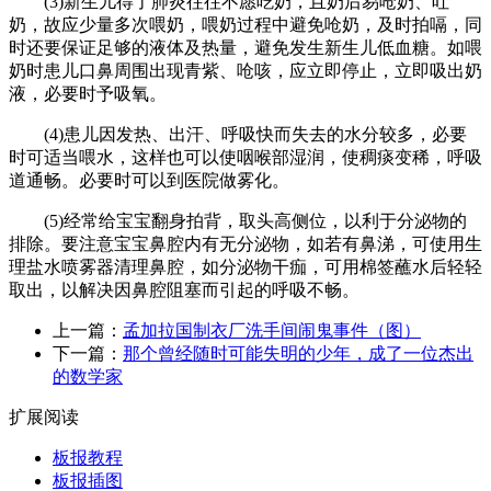
(3)新生儿得了肺炎往往不愿吃奶，且奶后易呛奶、吐
奶，故应少量多次喂奶，喂奶过程中避免呛奶，及时拍嗝，同
时还要保证足够的液体及热量，避免发生新生儿低血糖。如喂
奶时患儿口鼻周围出现青紫、呛咳，应立即停止，立即吸出奶
液，必要时予吸氧。
(4)患儿因发热、出汗、呼吸快而失去的水分较多，必要
时可适当喂水，这样也可以使咽喉部湿润，使稠痰变稀，呼吸
道通畅。必要时可以到医院做雾化。
(5)经常给宝宝翻身拍背，取头高侧位，以利于分泌物的
排除。要注意宝宝鼻腔内有无分泌物，如若有鼻涕，可使用生
理盐水喷雾器清理鼻腔，如分泌物干痂，可用棉签蘸水后轻轻
取出，以解决因鼻腔阻塞而引起的呼吸不畅。
上一篇：
孟加拉国制衣厂洗手间闹鬼事件（图）
下一篇：
那个曾经随时可能失明的少年，成了一位杰出
的数学家
扩展阅读
板报教程
板报插图