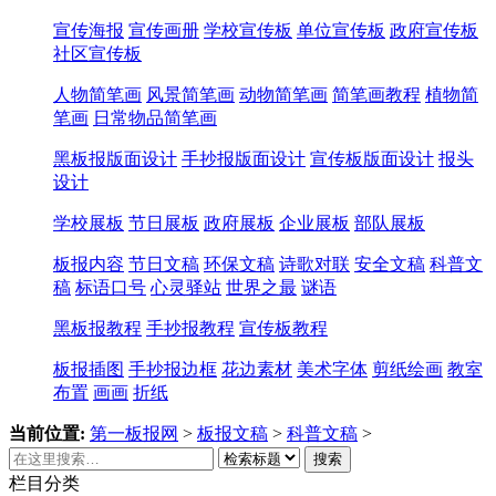
宣传海报
宣传画册
学校宣传板
单位宣传板
政府宣传板
社区宣传板
人物简笔画
风景简笔画
动物简笔画
简笔画教程
植物简
笔画
日常物品简笔画
黑板报版面设计
手抄报版面设计
宣传板版面设计
报头
设计
学校展板
节日展板
政府展板
企业展板
部队展板
板报内容
节日文稿
环保文稿
诗歌对联
安全文稿
科普文
稿
标语口号
心灵驿站
世界之最
谜语
黑板报教程
手抄报教程
宣传板教程
板报插图
手抄报边框
花边素材
美术字体
剪纸绘画
教室
布置
画画
折纸
当前位置:
第一板报网
>
板报文稿
>
科普文稿
>
搜索
栏目分类