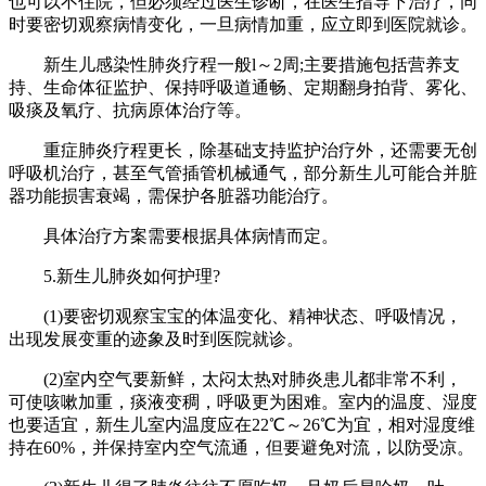
也可以不住院，但必须经过医生诊断，在医生指导下治疗，同
时要密切观察病情变化，一旦病情加重，应立即到医院就诊。
新生儿感染性肺炎疗程一般l～2周;主要措施包括营养支
持、生命体征监护、保持呼吸道通畅、定期翻身拍背、雾化、
吸痰及氧疗、抗病原体治疗等。
重症肺炎疗程更长，除基础支持监护治疗外，还需要无创
呼吸机治疗，甚至气管插管机械通气，部分新生儿可能合并脏
器功能损害衰竭，需保护各脏器功能治疗。
具体治疗方案需要根据具体病情而定。
5.新生儿肺炎如何护理?
(1)要密切观察宝宝的体温变化、精神状态、呼吸情况，
出现发展变重的迹象及时到医院就诊。
(2)室内空气要新鲜，太闷太热对肺炎患儿都非常不利，
可使咳嗽加重，痰液变稠，呼吸更为困难。室内的温度、湿度
也要适宜，新生儿室内温度应在22℃～26℃为宜，相对湿度维
持在60%，并保持室内空气流通，但要避免对流，以防受凉。