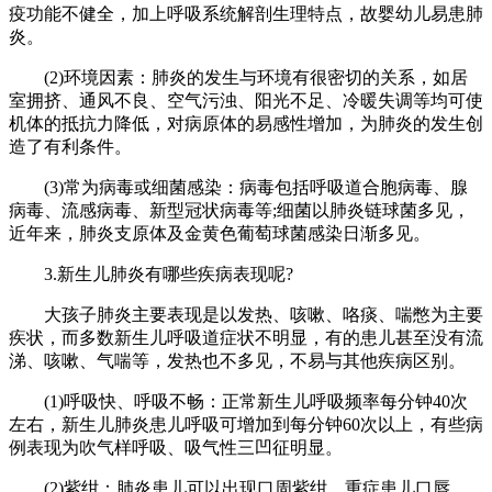
疫功能不健全，加上呼吸系统解剖生理特点，故婴幼儿易患肺
炎。
(2)环境因素：肺炎的发生与环境有很密切的关系，如居
室拥挤、通风不良、空气污浊、阳光不足、冷暖失调等均可使
机体的抵抗力降低，对病原体的易感性增加，为肺炎的发生创
造了有利条件。
(3)常为病毒或细菌感染：病毒包括呼吸道合胞病毒、腺
病毒、流感病毒、新型冠状病毒等;细菌以肺炎链球菌多见，
近年来，肺炎支原体及金黄色葡萄球菌感染日渐多见。
3.新生儿肺炎有哪些疾病表现呢?
大孩子肺炎主要表现是以发热、咳嗽、咯痰、喘憋为主要
疾状，而多数新生儿呼吸道症状不明显，有的患儿甚至没有流
涕、咳嗽、气喘等，发热也不多见，不易与其他疾病区别。
(1)呼吸快、呼吸不畅：正常新生儿呼吸频率每分钟40次
左右，新生儿肺炎患儿呼吸可增加到每分钟60次以上，有些病
例表现为吹气样呼吸、吸气性三凹征明显。
(2)紫绀：肺炎患儿可以出现口周紫绀，重症患儿口唇、