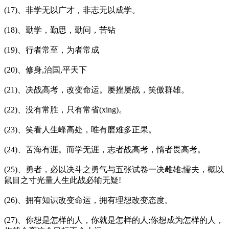
(17)、非学无以广才，非志无以成学。
(18)、勤学，勤思，勤问，苦钻
(19)、行者常至，为者常成
(20)、修身,治国,平天下
(21)、决战高考，改变命运。屡挫屡战，笑傲群雄。
(22)、没有常胜，只有常省(xing)。
(23)、笑看人生峰高处，唯有磨难多正果。
(24)、苦海有涯。而学无涯，志者战高考，惰者畏高考。
(25)、勇者，必以决斗之勇气与五张试卷一决雌雄;懦夫，概以
鼠目之寸光量人生此战必输无疑!
(26)、拥有知识改变命运，拥有理想改变态度。
(27)、你想是怎样的人，你就是怎样的人;你想成为怎样的人，