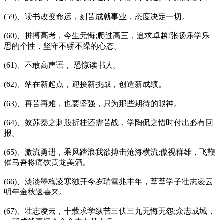
(59)、读书改变命运，刻苦成就事业，态度决定一切。
(60)、拼搏高考，今生无悔;爬过高三，追求卓越!张扬乐学乐
思的个性，坚守不骄不躁的心态。
(61)、不敢高声语， 恐惊读书人。
(62)、站在新起点，迎接新挑战，创造新成绩。
(63)、再苦再难，也要坚强，只为那些期待的眼神。
(64)、效苏秦之刺股折桂还需苦战，学陶侃之惜时付出必有回
报。
(65)、激流勇进，乘风踏浪我欲搏击沧海横流;傲视群雄，飞鞭
催马吾将痛饮黄龙美酒。
(66)、淡淡墨梅凌寒独开今岁瑞雪兆丰年，莘莘学子壮志凌云
明年金秋送喜来。
(67)、壮志凌云，十载求学纵苦三伏三九无悔无怨;众志成城，