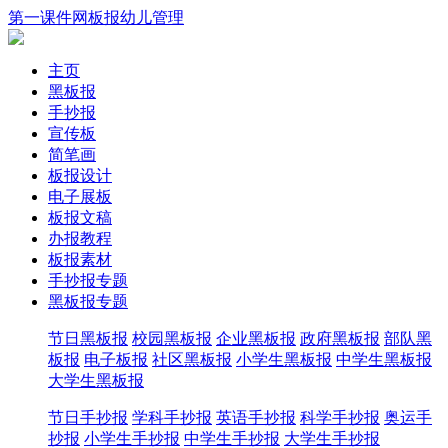
第一课件网
板报
幼儿
管理
主页
黑板报
手抄报
宣传板
简笔画
板报设计
电子展板
板报文稿
办报教程
板报素材
手抄报专题
黑板报专题
节日黑板报
校园黑板报
企业黑板报
政府黑板报
部队黑
板报
电子板报
社区黑板报
小学生黑板报
中学生黑板报
大学生黑板报
节日手抄报
学科手抄报
英语手抄报
科学手抄报
奥运手
抄报
小学生手抄报
中学生手抄报
大学生手抄报