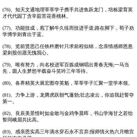
(76)、知天文通地理莘莘学子携手共进鱼跃龙门，培栋梁育英
才代代园丁含辛茹苦花香桃林。
(77)、功能技成，庖丁解牛久练而技进乎道;路在脚下，荀子劝
学博学则青出于蓝。
(78)、览前贤思己任铁杵磨针只求前程似锦，念亲情感师恩悬
梁刺股但愿无愧我心。
(79)、唯有努力，向名校进军百炼成钢唱出青春无悔;一马当
先，圆人生梦想半载奋斗笑吟三年等待。
(80)、各界精英大展宏图夺英魁，莘莘学子汇聚一堂学本领。
(81)、力争上游，龙腾虎跃朝气蓬勃;壮志凌云，你追我赶誓夺
第一。
(82)、良辰美景惜时如金敢与金鸡争晨晖，书山学海甘之若饴
誓同峨眉共比高。
(83)、感亲恩实高三年滴水穿石永不言弃;报师情火热六月蟾宫