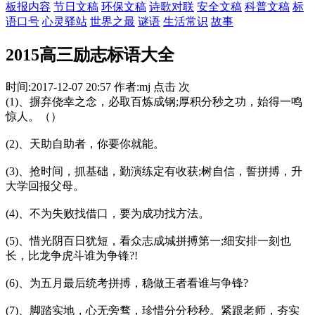
板报内容
节日文稿
环保文稿
诗歌对联
安全文稿
科普文稿
标
语口号
心灵驿站
世界之最
谜语
生活常识
故事
2015高三励志标语大全
时间:2017-12-07 20:57 作者:mj 点击 次
(1)、摒弃侥幸之念，必取百炼成钢;厚积分秒之功，始得一鸣
惊人。（）
(2)、天助自助者，你要你就能。
(3)、抢时间，抓基础，勤演练定有收获;树自信，誓拼搏，升
大学回报父母。
(4)、不为失败找借口，要为成功找方法。
(5)、惜光阴百日犹短，看众志成城拼搏第一;细安排一刻也
长，比龙争虎斗谁为争锋?!
(6)、为五月最后统考拼搏，稳做王者看谁与争锋?
(7)、脚踏实地，心无旁骛，珍惜分分秒秒。紧跟老师，夯实