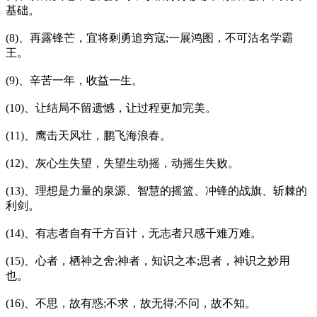
基础。
(8)、再露锋芒，宜将剩勇追穷寇;一展鸿图，不可沽名学霸
王。
(9)、辛苦一年，收益一生。
(10)、让结局不留遗憾，让过程更加完美。
(11)、鹰击天风壮，鹏飞海浪春。
(12)、灰心生失望，失望生动摇，动摇生失败。
(13)、理想是力量的泉源、智慧的摇篮、冲锋的战旗、斩棘的
利剑。
(14)、有志者自有千方百计，无志者只感千难万难。
(15)、心者，栖神之舍;神者，知识之本;思者，神识之妙用
也。
(16)、不思，故有惑;不求，故无得;不问，故不知。