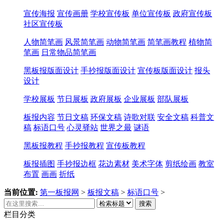
宣传海报
宣传画册
学校宣传板
单位宣传板
政府宣传板
社区宣传板
人物简笔画
风景简笔画
动物简笔画
简笔画教程
植物简
笔画
日常物品简笔画
黑板报版面设计
手抄报版面设计
宣传板版面设计
报头
设计
学校展板
节日展板
政府展板
企业展板
部队展板
板报内容
节日文稿
环保文稿
诗歌对联
安全文稿
科普文
稿
标语口号
心灵驿站
世界之最
谜语
黑板报教程
手抄报教程
宣传板教程
板报插图
手抄报边框
花边素材
美术字体
剪纸绘画
教室
布置
画画
折纸
当前位置:
第一板报网
>
板报文稿
>
标语口号
>
搜索
栏目分类