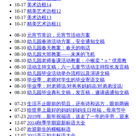
10-17
美术边框14
10-17
精美艺术边框12
10-17
美术边框13
10-17
精美艺术边框11
08-10
元宵节常识，元宵节活动方案
08-10
幼儿园春游活动方案，安全通知文稿
08-10
幼儿园春天教案：春天的电话
08-10
幼儿园大班教案——未来的飞机
08-10
幼儿园老师备课活动教案：小猴卖＂o＂优质教
08-10
活动主持文稿：六一儿童节活动主持院长发言稿
08-10
幼儿园毕业活动举办流程以及演讲文稿
08-10
毕业季，老师对学生的毕业寄语文稿
08-10
毕业季：对老师说/对爸爸妈妈说/对弟弟没说/
08-10
幼儿园毕业典礼文稿，发言稿，邀请函通知文稿
07-23
生活不止眼前的苟且，还有诗和远方，眼前两碗
07-23
给世界上最好的妈妈!妈妈生日祝福，母亲节中
07-23
2019年，新年祝福语，送走了一年的辛劳，迎来
12-07
2014秋季学期迎新标语大全
12-07
欢迎新生的横幅标语
12-07
2015高三励志标语大全