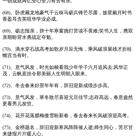
一朝成就再忆全心全力有苦有乐。
(68)、卧虎藏龙地豪气干云秣马砺兵锋芒尽露，披星戴月时书
香盈耳含英咀华学业必成。
(69)、砺志报亲，拼十年寒窗挑灯苦读不畏难;笑书人生，携双
亲期盼背水勇战定夺魁。
(70)、滴水穿石战高考如歌岁月应无悔，乘风破浪展雄才折桂
蟾宫当有时。
(71)、意气风发，时光如梭看我少年学子六月追风去;风华正
茂，云帆直挂令那美丽人生明朝入眼来。
(72)、冬去春来好景年年有，辞旧迎新成绩步步高。
(73)、意气风发，寒冬散尽喜迎元旦佳节;志存高远，春意盎然
更看男儿发愤。
(74)、花开花落腊梅傲雪盼新春，春去春来长风破浪迎高考。
(75)、金榜题名，辞旧迎新寒风阵阵催人逝;师生同心，苦尽甘
来捷报片片暖人心。