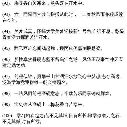
(92)、梅花香自苦寒来，熬头喜在汗水中。
(93)、六十同窗同甘共苦拼搏从此时，十二春秋风雨兼程成败
在今年。
(94)、美梦成真，怀揣大学美梦迎接新年号角;自强不息，彰显
青春活力挥洒苦涩汗水。
(95)、辞乙酉难忘闻鸡起舞，迎丙戌仍需刺股悬梁。
(96)、胆性卓然骨硬志坚不留乌江之憾，风华正茂豪气冲天应
建定鼎之功。
(97)、前程似锦，勇攀书山甘洒汗水放飞心中梦想;志存高远，
泛游学海竞逐群雄一朝金榜题名。
(98)、一路风雨前程磨砺意志，半载苦乐同享铸就辉煌。
(99)、宝剑锋从磨砺出，梅花香自苦寒来。
(100)、学习如春起之苗,不见其增,日有所长;辍学似磨刀之石,
不见其减,时有所亏。