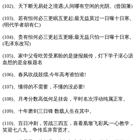
(102)、天下断无易处之境遇;人间哪有空闲的光阴。(曾国藩)
(103)、若有恒何必三更眠五更起;最无益莫过一日曝十日寒。
(明代学者胡有仁)
(104)、贵有恒何必三更起五更睡;最无益只怕一日曝十日寒。
(毛泽东改写)
(105)、家中父母吃苦受累盼的是捷报频传，灯下学子沤心沥
血想的是金板题名
(106)、春风吹战鼓擂,今年高考谁怕谁!
(107)、懂得的不需要，不懂的没必要!
(108)、月考分数高低何足挂齿，平时名次浮动纯属正常。
(109)、十年磨剑三日锋 数载人生在其中。
(110)、百日冲刺，苦战三四五，喜看凰墩飞彩凤;一心教学，
笑迎七八九，争传瓜井育贤才。