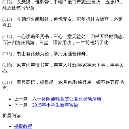
(112)、头悬梁，锥刺骨，巾帼挥毫书奇志;三更火，五更鸡，
须眉仗笔写华章
(113)、今朝灯火阑珊处，何忧无友。它年折桂古蟾宫，必定
有君
(114)、一心读遍圣贤书，三心二意无益处，四书五经励我志;
五洲四海任我游，三堂二课皆用功，一生前程始于此
(115)、书山有路勤为径，学海无涯苦作舟。
(116)、风声雨声读书声，声声入耳;国事家事天下事，事事关
心。
(117)、百尺高梧，撑得起一轮月色;数椽矮屋，锁不住五夜书
声。
上一篇：
六一休闲趣味童装让夏日灵动清爽
下一篇：
2015年小学生新年寄语
扩展阅读
板报教程