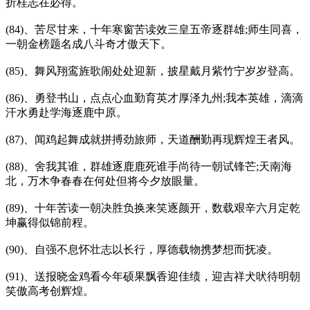
折桂志在必得。
(84)、苦尽甘来，十年寒窗苦读效三皇五帝逐群雄;师生同喜，
一朝金榜题名成八斗奇才傲天下。
(85)、舞风翔鸾旌歌闹处处迎新，披星戴月紫竹宁岁岁登高。
(86)、勇登书山，点点心血勤育英才厚泽九州;我本英雄，滴滴
汗水勇赴学海逐鹿中原。
(87)、闻鸡起舞成就拼搏劲旅师，天道酬勤再现辉煌王者风。
(88)、舍我其谁，群雄逐鹿鹿死谁手尚待一朝试锋芒;天南海
北，万木争春春在何处但将今夕放眼量。
(89)、十年苦读一朝决胜负换来笑逐颜开，数载艰辛六月定乾
坤赢得似锦前程。
(90)、自强不息怀壮志以长行，厚德载物携梦想而抚凌。
(91)、送报晓金鸡看今年硕果飘香迎佳绩，迎吉祥犬吠待明朝
笑傲高考创辉煌。