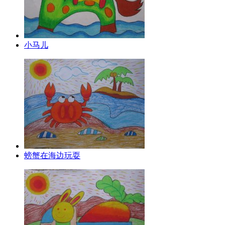
小马儿
螃蟹在海边玩耍