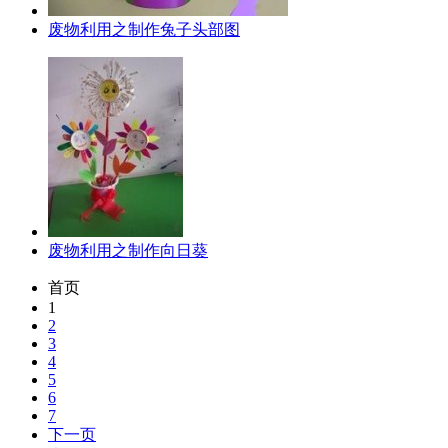
废物利用之制作兔子头部图
废物利用之制作向日葵
首页
1
2
3
4
5
6
7
下一页