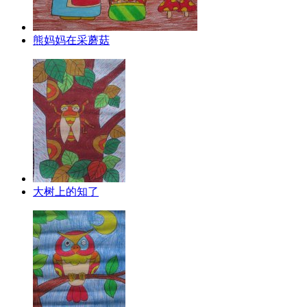
熊妈妈在采蘑菇
大树上的知了