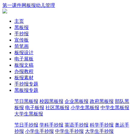
第一课件网
板报
幼儿
管理
主页
黑板报
手抄报
宣传板
简笔画
板报设计
电子展板
板报文稿
办报教程
板报素材
手抄报专题
黑板报专题
节日黑板报
校园黑板报
企业黑板报
政府黑板报
部队黑
板报
电子板报
社区黑板报
小学生黑板报
中学生黑板报
大学生黑板报
节日手抄报
学科手抄报
英语手抄报
科学手抄报
奥运手
抄报
小学生手抄报
中学生手抄报
大学生手抄报