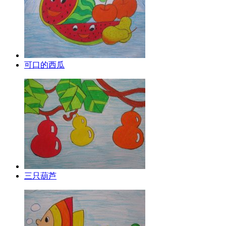
可口的西瓜
三只葫芦