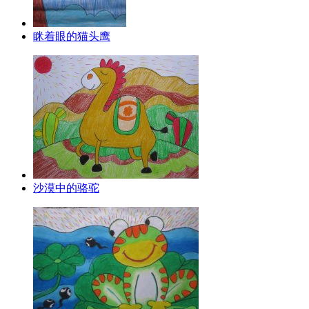
眯着眼的猫头鹰
沙漠中的骆驼