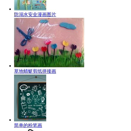
防溺水安全漫画图片
草地蜻蜓剪纸拼接画
简单的粉笔画