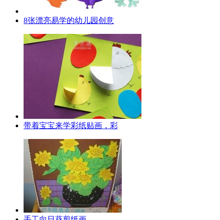
8张漂亮易学的幼儿园创意
带着宝宝来学彩纸贴画，彩
手工向日葵剪纸画