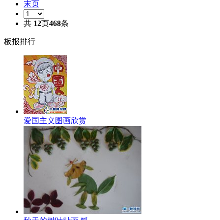
末页
共
12
页
468
条
板报排行
爱国主义图画欣赏