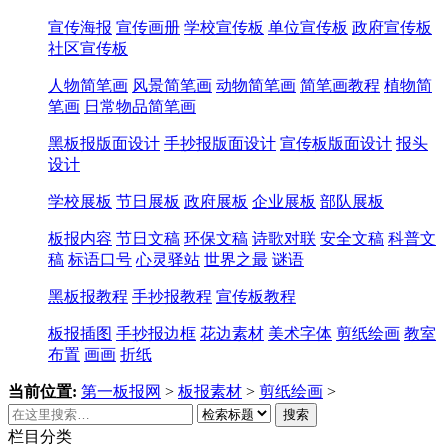
宣传海报
宣传画册
学校宣传板
单位宣传板
政府宣传板
社区宣传板
人物简笔画
风景简笔画
动物简笔画
简笔画教程
植物简
笔画
日常物品简笔画
黑板报版面设计
手抄报版面设计
宣传板版面设计
报头
设计
学校展板
节日展板
政府展板
企业展板
部队展板
板报内容
节日文稿
环保文稿
诗歌对联
安全文稿
科普文
稿
标语口号
心灵驿站
世界之最
谜语
黑板报教程
手抄报教程
宣传板教程
板报插图
手抄报边框
花边素材
美术字体
剪纸绘画
教室
布置
画画
折纸
当前位置:
第一板报网
>
板报素材
>
剪纸绘画
>
搜索
栏目分类