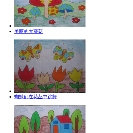
美丽的大蘑菇
蝴蝶们在花丛中跳舞