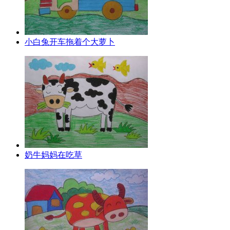
小白兔开车拖着个大萝卜
奶牛妈妈在吃草