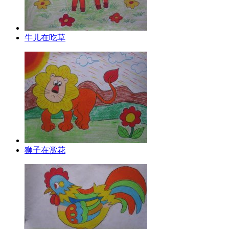
牛儿在吃草
狮子在赏花