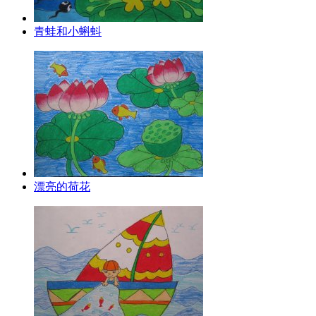
青蛙和小蝌蚪
漂亮的荷花