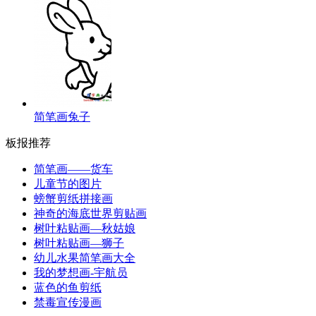
简笔画兔子
板报推荐
简笔画——货车
儿童节的图片
螃蟹剪纸拼接画
神奇的海底世界剪贴画
树叶粘贴画—秋姑娘
树叶粘贴画—狮子
幼儿水果简笔画大全
我的梦想画-宇航员
蓝色的鱼剪纸
禁毒宣传漫画