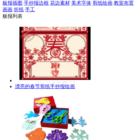
板报插图
手抄报边框
花边素材
美术字体
剪纸绘画
教室布置
画画
折纸
手工
板报列表
漂亮的春节剪纸手抄报绘画