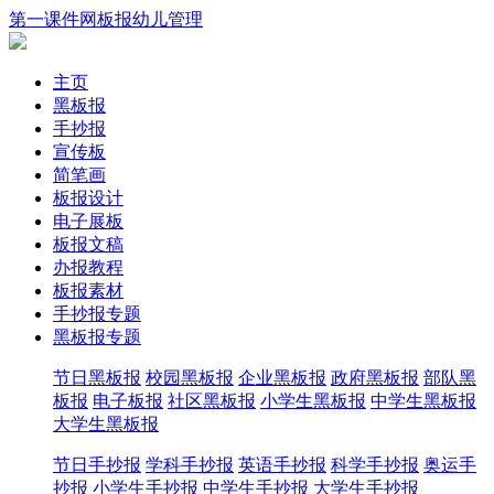
第一课件网
板报
幼儿
管理
主页
黑板报
手抄报
宣传板
简笔画
板报设计
电子展板
板报文稿
办报教程
板报素材
手抄报专题
黑板报专题
节日黑板报
校园黑板报
企业黑板报
政府黑板报
部队黑
板报
电子板报
社区黑板报
小学生黑板报
中学生黑板报
大学生黑板报
节日手抄报
学科手抄报
英语手抄报
科学手抄报
奥运手
抄报
小学生手抄报
中学生手抄报
大学生手抄报