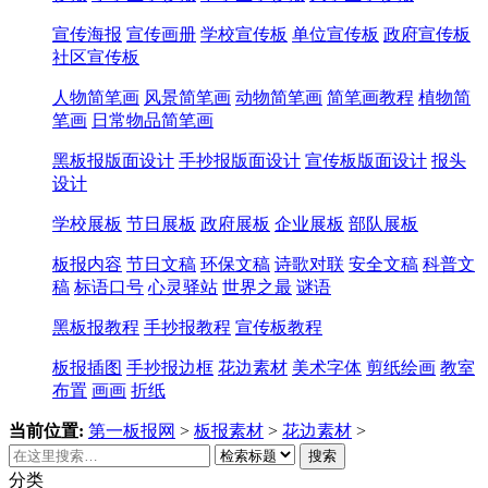
宣传海报
宣传画册
学校宣传板
单位宣传板
政府宣传板
社区宣传板
人物简笔画
风景简笔画
动物简笔画
简笔画教程
植物简
笔画
日常物品简笔画
黑板报版面设计
手抄报版面设计
宣传板版面设计
报头
设计
学校展板
节日展板
政府展板
企业展板
部队展板
板报内容
节日文稿
环保文稿
诗歌对联
安全文稿
科普文
稿
标语口号
心灵驿站
世界之最
谜语
黑板报教程
手抄报教程
宣传板教程
板报插图
手抄报边框
花边素材
美术字体
剪纸绘画
教室
布置
画画
折纸
当前位置:
第一板报网
>
板报素材
>
花边素材
>
搜索
分类