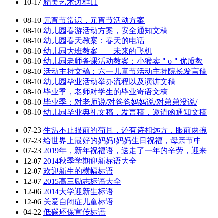
10-17
精美艺术边框11
08-10
元宵节常识，元宵节活动方案
08-10
幼儿园春游活动方案，安全通知文稿
08-10
幼儿园春天教案：春天的电话
08-10
幼儿园大班教案——未来的飞机
08-10
幼儿园老师备课活动教案：小猴卖＂o＂优质教
08-10
活动主持文稿：六一儿童节活动主持院长发言稿
08-10
幼儿园毕业活动举办流程以及演讲文稿
08-10
毕业季，老师对学生的毕业寄语文稿
08-10
毕业季：对老师说/对爸爸妈妈说/对弟弟没说/
08-10
幼儿园毕业典礼文稿，发言稿，邀请函通知文稿
07-23
生活不止眼前的苟且，还有诗和远方，眼前两碗
07-23
给世界上最好的妈妈!妈妈生日祝福，母亲节中
07-23
2019年，新年祝福语，送走了一年的辛劳，迎来
12-07
2014秋季学期迎新标语大全
12-07
欢迎新生的横幅标语
12-07
2015高三励志标语大全
12-06
2014大学迎新生标语
12-06
关爱自闭症儿童标语
04-22
低碳环保宣传标语