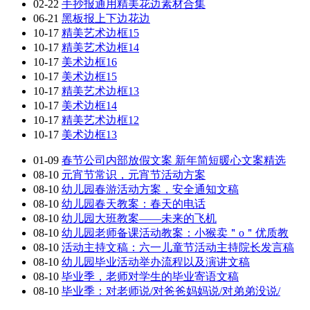
02-22
手抄报通用精美花边素材合集
06-21
黑板报上下边花边
10-17
精美艺术边框15
10-17
精美艺术边框14
10-17
美术边框16
10-17
美术边框15
10-17
精美艺术边框13
10-17
美术边框14
10-17
精美艺术边框12
10-17
美术边框13
01-09
春节公司内部放假文案 新年简短暖心文案精选
08-10
元宵节常识，元宵节活动方案
08-10
幼儿园春游活动方案，安全通知文稿
08-10
幼儿园春天教案：春天的电话
08-10
幼儿园大班教案——未来的飞机
08-10
幼儿园老师备课活动教案：小猴卖＂o＂优质教
08-10
活动主持文稿：六一儿童节活动主持院长发言稿
08-10
幼儿园毕业活动举办流程以及演讲文稿
08-10
毕业季，老师对学生的毕业寄语文稿
08-10
毕业季：对老师说/对爸爸妈妈说/对弟弟没说/