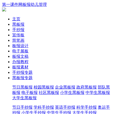
第一课件网
板报
幼儿
管理
主页
黑板报
手抄报
宣传板
简笔画
板报设计
电子展板
板报文稿
办报教程
板报素材
手抄报专题
黑板报专题
节日黑板报
校园黑板报
企业黑板报
政府黑板报
部队黑
板报
电子板报
社区黑板报
小学生黑板报
中学生黑板报
大学生黑板报
节日手抄报
学科手抄报
英语手抄报
科学手抄报
奥运手
抄报
小学生手抄报
中学生手抄报
大学生手抄报