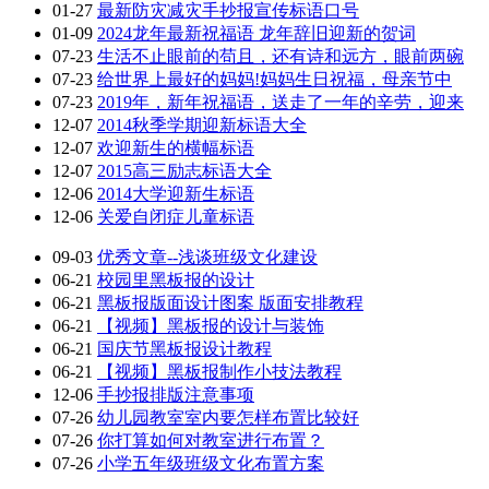
01-27
最新防灾减灾手抄报宣传标语口号
01-09
2024龙年最新祝福语 龙年辞旧迎新的贺词
07-23
生活不止眼前的苟且，还有诗和远方，眼前两碗
07-23
给世界上最好的妈妈!妈妈生日祝福，母亲节中
07-23
2019年，新年祝福语，送走了一年的辛劳，迎来
12-07
2014秋季学期迎新标语大全
12-07
欢迎新生的横幅标语
12-07
2015高三励志标语大全
12-06
2014大学迎新生标语
12-06
关爱自闭症儿童标语
09-03
优秀文章--浅谈班级文化建设
06-21
校园里黑板报的设计
06-21
黑板报版面设计图案 版面安排教程
06-21
【视频】黑板报的设计与装饰
06-21
国庆节黑板报设计教程
06-21
【视频】黑板报制作小技法教程
12-06
手抄报排版注意事项
07-26
幼儿园教室室内要怎样布置比较好
07-26
你打算如何对教室进行布置？
07-26
小学五年级班级文化布置方案