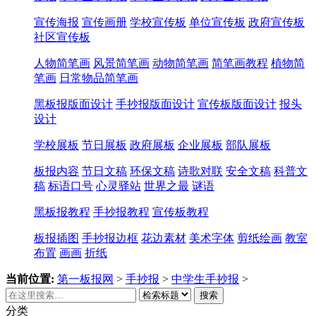
宣传海报
宣传画册
学校宣传板
单位宣传板
政府宣传板
社区宣传板
人物简笔画
风景简笔画
动物简笔画
简笔画教程
植物简
笔画
日常物品简笔画
黑板报版面设计
手抄报版面设计
宣传板版面设计
报头
设计
学校展板
节日展板
政府展板
企业展板
部队展板
板报内容
节日文稿
环保文稿
诗歌对联
安全文稿
科普文
稿
标语口号
心灵驿站
世界之最
谜语
黑板报教程
手抄报教程
宣传板教程
板报插图
手抄报边框
花边素材
美术字体
剪纸绘画
教室
布置
画画
折纸
当前位置:
第一板报网
>
手抄报
>
中学生手抄报
>
搜索
分类