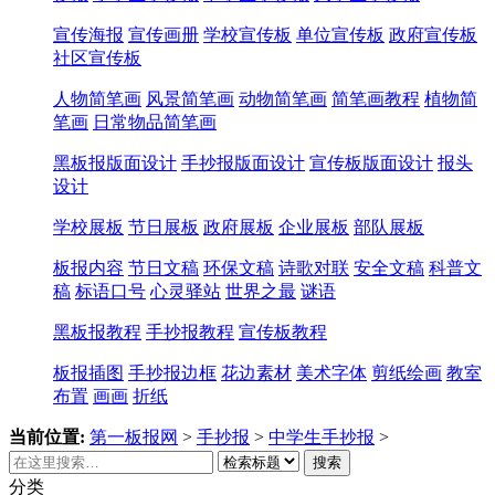
宣传海报
宣传画册
学校宣传板
单位宣传板
政府宣传板
社区宣传板
人物简笔画
风景简笔画
动物简笔画
简笔画教程
植物简
笔画
日常物品简笔画
黑板报版面设计
手抄报版面设计
宣传板版面设计
报头
设计
学校展板
节日展板
政府展板
企业展板
部队展板
板报内容
节日文稿
环保文稿
诗歌对联
安全文稿
科普文
稿
标语口号
心灵驿站
世界之最
谜语
黑板报教程
手抄报教程
宣传板教程
板报插图
手抄报边框
花边素材
美术字体
剪纸绘画
教室
布置
画画
折纸
当前位置:
第一板报网
>
手抄报
>
中学生手抄报
>
搜索
分类