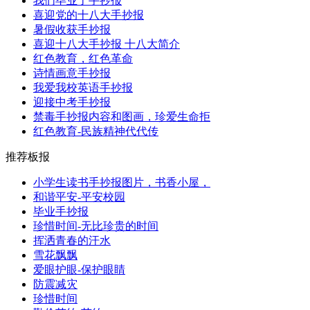
我们毕业了手抄报
喜迎党的十八大手抄报
暑假收获手抄报
喜迎十八大手抄报 十八大简介
红色教育，红色革命
诗情画意手抄报
我爱我校英语手抄报
迎接中考手抄报
禁毒手抄报内容和图画，珍爱生命拒
红色教育-民族精神代代传
推荐板报
小学生读书手抄报图片，书香小屋，
和谐平安-平安校园
毕业手抄报
珍惜时间-无比珍贵的时间
挥洒青春的汗水
雪花飘飘
爱眼护眼-保护眼睛
防震减灾
珍惜时间