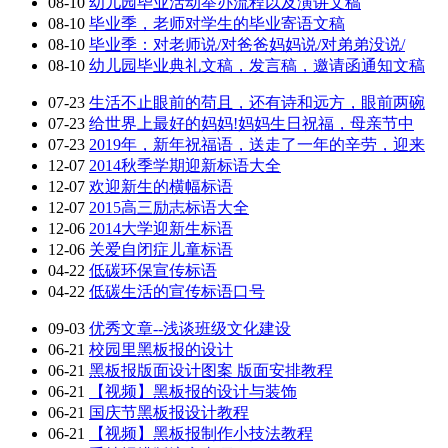
08-10
幼儿园毕业活动举办流程以及演讲文稿
08-10
毕业季，老师对学生的毕业寄语文稿
08-10
毕业季：对老师说/对爸爸妈妈说/对弟弟没说/
08-10
幼儿园毕业典礼文稿，发言稿，邀请函通知文稿
07-23
生活不止眼前的苟且，还有诗和远方，眼前两碗
07-23
给世界上最好的妈妈!妈妈生日祝福，母亲节中
07-23
2019年，新年祝福语，送走了一年的辛劳，迎来
12-07
2014秋季学期迎新标语大全
12-07
欢迎新生的横幅标语
12-07
2015高三励志标语大全
12-06
2014大学迎新生标语
12-06
关爱自闭症儿童标语
04-22
低碳环保宣传标语
04-22
低碳生活的宣传标语口号
09-03
优秀文章--浅谈班级文化建设
06-21
校园里黑板报的设计
06-21
黑板报版面设计图案 版面安排教程
06-21
【视频】黑板报的设计与装饰
06-21
国庆节黑板报设计教程
06-21
【视频】黑板报制作小技法教程