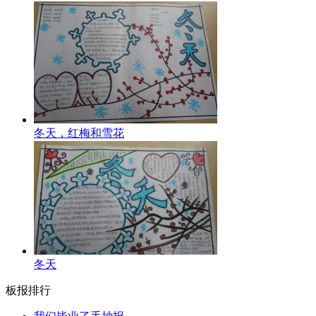
冬天，红梅和雪花
冬天
板报排行