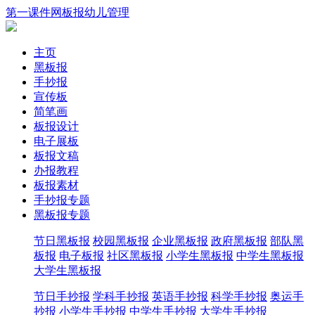
第一课件网
板报
幼儿
管理
主页
黑板报
手抄报
宣传板
简笔画
板报设计
电子展板
板报文稿
办报教程
板报素材
手抄报专题
黑板报专题
节日黑板报
校园黑板报
企业黑板报
政府黑板报
部队黑
板报
电子板报
社区黑板报
小学生黑板报
中学生黑板报
大学生黑板报
节日手抄报
学科手抄报
英语手抄报
科学手抄报
奥运手
抄报
小学生手抄报
中学生手抄报
大学生手抄报