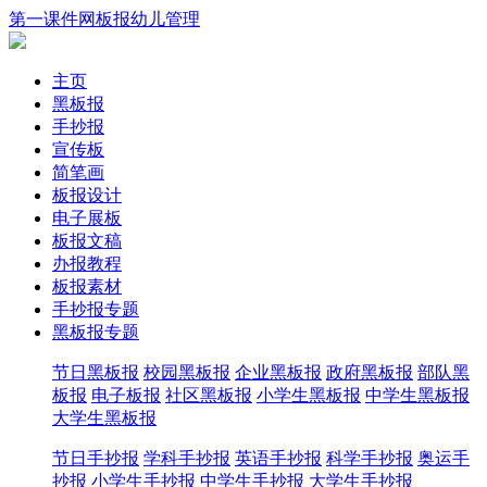
第一课件网
板报
幼儿
管理
主页
黑板报
手抄报
宣传板
简笔画
板报设计
电子展板
板报文稿
办报教程
板报素材
手抄报专题
黑板报专题
节日黑板报
校园黑板报
企业黑板报
政府黑板报
部队黑
板报
电子板报
社区黑板报
小学生黑板报
中学生黑板报
大学生黑板报
节日手抄报
学科手抄报
英语手抄报
科学手抄报
奥运手
抄报
小学生手抄报
中学生手抄报
大学生手抄报