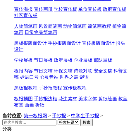
宣传海报
宣传画册
学校宣传板
单位宣传板
政府宣传板
社区宣传板
人物简笔画
风景简笔画
动物简笔画
简笔画教程
植物简
笔画
日常物品简笔画
黑板报版面设计
手抄报版面设计
宣传板版面设计
报头
设计
学校展板
节日展板
政府展板
企业展板
部队展板
板报内容
节日文稿
环保文稿
诗歌对联
安全文稿
科普文
稿
标语口号
心灵驿站
世界之最
谜语
黑板报教程
手抄报教程
宣传板教程
板报插图
手抄报边框
花边素材
美术字体
剪纸绘画
教室
布置
画画
折纸
当前位置:
第一板报网
>
手抄报
>
中学生手抄报
>
搜索
分类