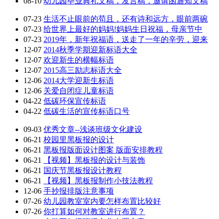
08-10
幼儿园毕业典礼文稿，发言稿，邀请函通知文稿
07-23
生活不止眼前的苟且，还有诗和远方，眼前两碗
07-23
给世界上最好的妈妈!妈妈生日祝福，母亲节中
07-23
2019年，新年祝福语，送走了一年的辛劳，迎来
12-07
2014秋季学期迎新标语大全
12-07
欢迎新生的横幅标语
12-07
2015高三励志标语大全
12-06
2014大学迎新生标语
12-06
关爱自闭症儿童标语
04-22
低碳环保宣传标语
04-22
低碳生活的宣传标语口号
09-03
优秀文章--浅谈班级文化建设
06-21
校园里黑板报的设计
06-21
黑板报版面设计图案 版面安排教程
06-21
【视频】黑板报的设计与装饰
06-21
国庆节黑板报设计教程
06-21
【视频】黑板报制作小技法教程
12-06
手抄报排版注意事项
07-26
幼儿园教室室内要怎样布置比较好
07-26
你打算如何对教室进行布置？