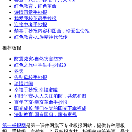
红色教育，红色革命
诗情画意手抄报
我爱我校英语手抄报
迎接中考手抄报
禁毒手抄报内容和图画，珍爱生命拒
红色教育-民族精神代代传
推荐板报
防震减灾-自然灾害防护
红色之旅中学生手抄报20
冬天
告别母校手抄报
珍惜时间
幸福手抄报 幸福蜜罐
和谐平安-人人关注消防，共筑和谐
百年辛亥-幸亥革命手抄报
阳光成长-我们在党的阳光下幸福成
法制教育-国有国归，家有家规
第一板报网
是第一课件网旗下专业板报网站，提供各种黑板
报，手抄报，宣传板，以及板报素材，板报教程等资源，是大