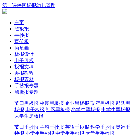
第一课件网
板报
幼儿
管理
主页
黑板报
手抄报
宣传板
简笔画
板报设计
电子展板
板报文稿
办报教程
板报素材
手抄报专题
黑板报专题
节日黑板报
校园黑板报
企业黑板报
政府黑板报
部队黑
板报
电子板报
社区黑板报
小学生黑板报
中学生黑板报
大学生黑板报
节日手抄报
学科手抄报
英语手抄报
科学手抄报
奥运手
抄报
小学生手抄报
中学生手抄报
大学生手抄报