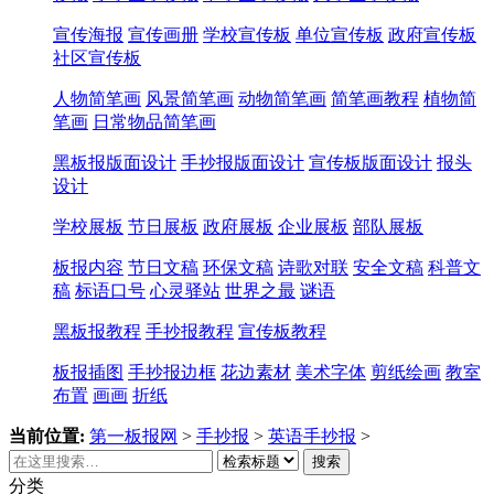
宣传海报
宣传画册
学校宣传板
单位宣传板
政府宣传板
社区宣传板
人物简笔画
风景简笔画
动物简笔画
简笔画教程
植物简
笔画
日常物品简笔画
黑板报版面设计
手抄报版面设计
宣传板版面设计
报头
设计
学校展板
节日展板
政府展板
企业展板
部队展板
板报内容
节日文稿
环保文稿
诗歌对联
安全文稿
科普文
稿
标语口号
心灵驿站
世界之最
谜语
黑板报教程
手抄报教程
宣传板教程
板报插图
手抄报边框
花边素材
美术字体
剪纸绘画
教室
布置
画画
折纸
当前位置:
第一板报网
>
手抄报
>
英语手抄报
>
搜索
分类