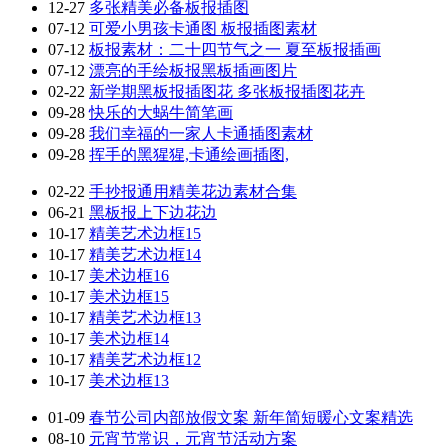
12-27
多张精美必备板报插图
07-12
可爱小男孩卡通图 板报插图素材
07-12
板报素材：二十四节气之一 夏至板报插画
07-12
漂亮的手绘板报黑板插画图片
02-22
新学期黑板报插图花 多张板报插图花卉
09-28
快乐的大蜗牛简笔画
09-28
我们幸福的一家人卡通插图素材
09-28
挥手的黑猩猩,卡通绘画插图,
02-22
手抄报通用精美花边素材合集
06-21
黑板报上下边花边
10-17
精美艺术边框15
10-17
精美艺术边框14
10-17
美术边框16
10-17
美术边框15
10-17
精美艺术边框13
10-17
美术边框14
10-17
精美艺术边框12
10-17
美术边框13
01-09
春节公司内部放假文案 新年简短暖心文案精选
08-10
元宵节常识，元宵节活动方案