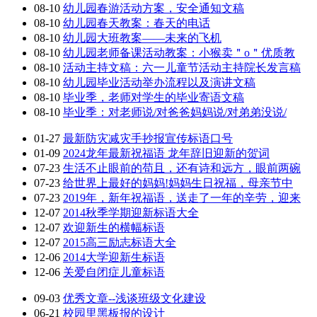
08-10
幼儿园春游活动方案，安全通知文稿
08-10
幼儿园春天教案：春天的电话
08-10
幼儿园大班教案——未来的飞机
08-10
幼儿园老师备课活动教案：小猴卖＂o＂优质教
08-10
活动主持文稿：六一儿童节活动主持院长发言稿
08-10
幼儿园毕业活动举办流程以及演讲文稿
08-10
毕业季，老师对学生的毕业寄语文稿
08-10
毕业季：对老师说/对爸爸妈妈说/对弟弟没说/
01-27
最新防灾减灾手抄报宣传标语口号
01-09
2024龙年最新祝福语 龙年辞旧迎新的贺词
07-23
生活不止眼前的苟且，还有诗和远方，眼前两碗
07-23
给世界上最好的妈妈!妈妈生日祝福，母亲节中
07-23
2019年，新年祝福语，送走了一年的辛劳，迎来
12-07
2014秋季学期迎新标语大全
12-07
欢迎新生的横幅标语
12-07
2015高三励志标语大全
12-06
2014大学迎新生标语
12-06
关爱自闭症儿童标语
09-03
优秀文章--浅谈班级文化建设
06-21
校园里黑板报的设计