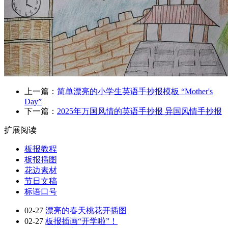
上一篇：
简单漂亮的小学生英语手抄报模板 “Mother's
Day”
下一篇：
2025年万国风情的英语手抄报 异国风情手抄报
扩展阅读
板报教程
板报插图
花边素材
节日文稿
标语口号
02-27
漂亮的春天桃花开插图
02-27
板报插画“开学啦”！