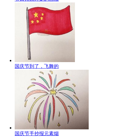
国庆节到了，飞舞的
国庆节手抄报元素烟