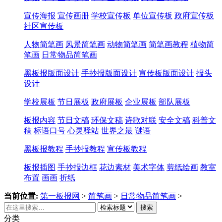
宣传海报
宣传画册
学校宣传板
单位宣传板
政府宣传板
社区宣传板
人物简笔画
风景简笔画
动物简笔画
简笔画教程
植物简
笔画
日常物品简笔画
黑板报版面设计
手抄报版面设计
宣传板版面设计
报头
设计
学校展板
节日展板
政府展板
企业展板
部队展板
板报内容
节日文稿
环保文稿
诗歌对联
安全文稿
科普文
稿
标语口号
心灵驿站
世界之最
谜语
黑板报教程
手抄报教程
宣传板教程
板报插图
手抄报边框
花边素材
美术字体
剪纸绘画
教室
布置
画画
折纸
当前位置:
第一板报网
>
简笔画
>
日常物品简笔画
>
搜索
分类