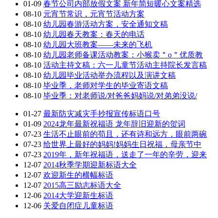
01-09
春节公司内部放假文案 新年简短暖心文案精选
08-10
元宵节常识，元宵节活动方案
08-10
幼儿园春游活动方案，安全通知文稿
08-10
幼儿园春天教案：春天的电话
08-10
幼儿园大班教案——未来的飞机
08-10
幼儿园老师备课活动教案：小猴卖＂o＂优质教
08-10
活动主持文稿：六一儿童节活动主持院长发言稿
08-10
幼儿园毕业活动举办流程以及演讲文稿
08-10
毕业季，老师对学生的毕业寄语文稿
08-10
毕业季：对老师说/对爸爸妈妈说/对弟弟没说/
01-27
最新防灾减灾手抄报宣传标语口号
01-09
2024龙年最新祝福语 龙年辞旧迎新的贺词
07-23
生活不止眼前的苟且，还有诗和远方，眼前两碗
07-23
给世界上最好的妈妈!妈妈生日祝福，母亲节中
07-23
2019年，新年祝福语，送走了一年的辛劳，迎来
12-07
2014秋季学期迎新标语大全
12-07
欢迎新生的横幅标语
12-07
2015高三励志标语大全
12-06
2014大学迎新生标语
12-06
关爱自闭症儿童标语