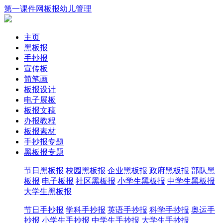
第一课件网
板报
幼儿
管理
主页
黑板报
手抄报
宣传板
简笔画
板报设计
电子展板
板报文稿
办报教程
板报素材
手抄报专题
黑板报专题
节日黑板报
校园黑板报
企业黑板报
政府黑板报
部队黑
板报
电子板报
社区黑板报
小学生黑板报
中学生黑板报
大学生黑板报
节日手抄报
学科手抄报
英语手抄报
科学手抄报
奥运手
抄报
小学生手抄报
中学生手抄报
大学生手抄报