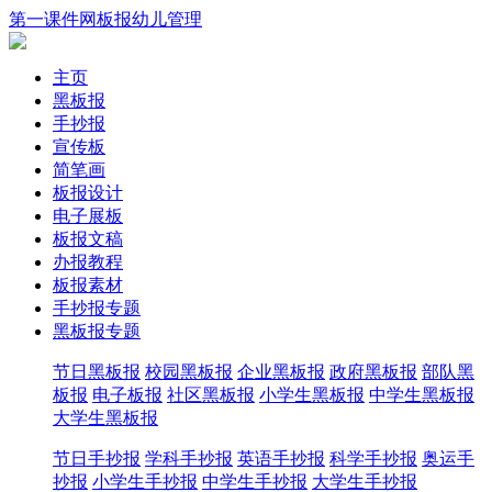
第一课件网
板报
幼儿
管理
主页
黑板报
手抄报
宣传板
简笔画
板报设计
电子展板
板报文稿
办报教程
板报素材
手抄报专题
黑板报专题
节日黑板报
校园黑板报
企业黑板报
政府黑板报
部队黑
板报
电子板报
社区黑板报
小学生黑板报
中学生黑板报
大学生黑板报
节日手抄报
学科手抄报
英语手抄报
科学手抄报
奥运手
抄报
小学生手抄报
中学生手抄报
大学生手抄报