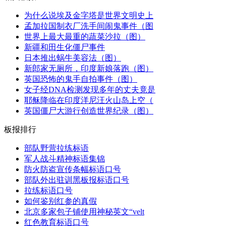
为什么说埃及金字塔是世界文明史上
孟加拉国制衣厂洗手间闹鬼事件（图
世界上最大最重的蔬菜沙拉（图）
新疆和田生化僵尸事件
日本推出蜗牛美容法（图）
新郎家无厕所，印度新娘落跑（图）
英国恐怖的鬼手自拍事件（图）
女子经DNA检测发现多年的丈夫竟是
耶稣降临在印度洋尼汪火山岛上空（
英国僵尸大游行创造世界纪录（图）
板报排行
部队野营拉练标语
军人战斗精神标语集锦
防火防盗宣传条幅标语口号
部队外出驻训黑板报标语口号
拉练标语口号
如何鉴别红参的真假
北京多家包子铺使用神秘英文“velt
红色教育标语口号