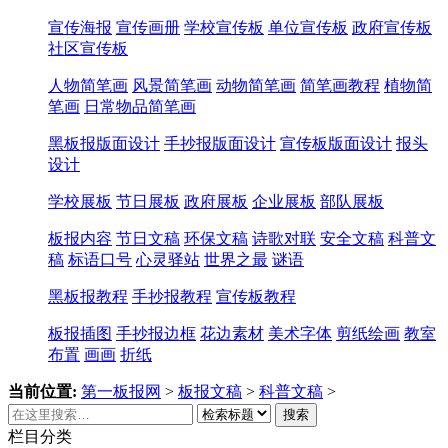
宣传海报
宣传画册
学校宣传板
单位宣传板
政府宣传板
社区宣传板
人物简笔画
风景简笔画
动物简笔画
简笔画教程
植物简
笔画
日常物品简笔画
黑板报版面设计
手抄报版面设计
宣传板版面设计
报头
设计
学校展板
节日展板
政府展板
企业展板
部队展板
板报内容
节日文稿
环保文稿
诗歌对联
安全文稿
科普文
稿
标语口号
心灵驿站
世界之最
谜语
黑板报教程
手抄报教程
宣传板教程
板报插图
手抄报边框
花边素材
美术字体
剪纸绘画
教室
布置
画画
折纸
当前位置:
第一板报网
>
板报文稿
>
科普文稿
>
搜索
栏目分类