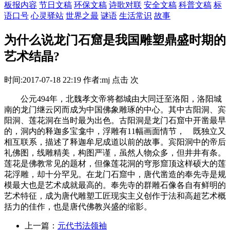
板报内容
节日文稿
环保文稿
诗歌对联
安全文稿
科普文稿
标
语口号
心灵驿站
世界之最
谜语
生活常识
故事
为什么说龙门石窟是我国雕塑鼎盛时期的
艺术结晶?
时间:2017-07-18 22:19 作者:mj 点击 次
公元494年，北魏孝文帝将都城由大同迁至洛阳，洛阳城
南的龙门继云冈而成为中国佛象雕琢的中心。其中古阳洞、宾
阳洞、莲花洞在当时最为出色。古阳洞是龙门石窟中开凿最早
的，洞内的释迦多宝龛中，浮雕有11幅画面情节， 既独立又
相互联系，描述了释迦牟尼成道以前的故事。宾阳洞中的帝后
礼佛图，线雕精美，构图严谨，虽然人物众多，但井井有条。
莲花是佛教常见的题材，但像莲花洞的穹形窟顶这样硕大的莲
花浮雕，却十分罕见。在龙门石窟中，唐代凿造的奉先寺是规
模最大也是艺术成就最高的。奉先寺的群雕石像各自有鲜明的
艺术特征，成为唐代雕塑工匠现实主义创作于法和高超艺术概
括力的佳作，也是唐代佛教兴盛的缩影。
上一篇：
元代书法领袖