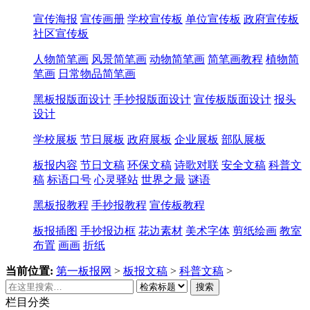
宣传海报
宣传画册
学校宣传板
单位宣传板
政府宣传板
社区宣传板
人物简笔画
风景简笔画
动物简笔画
简笔画教程
植物简
笔画
日常物品简笔画
黑板报版面设计
手抄报版面设计
宣传板版面设计
报头
设计
学校展板
节日展板
政府展板
企业展板
部队展板
板报内容
节日文稿
环保文稿
诗歌对联
安全文稿
科普文
稿
标语口号
心灵驿站
世界之最
谜语
黑板报教程
手抄报教程
宣传板教程
板报插图
手抄报边框
花边素材
美术字体
剪纸绘画
教室
布置
画画
折纸
当前位置:
第一板报网
>
板报文稿
>
科普文稿
>
搜索
栏目分类