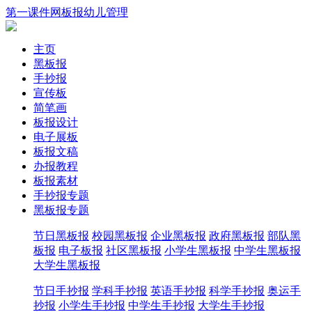
第一课件网
板报
幼儿
管理
主页
黑板报
手抄报
宣传板
简笔画
板报设计
电子展板
板报文稿
办报教程
板报素材
手抄报专题
黑板报专题
节日黑板报
校园黑板报
企业黑板报
政府黑板报
部队黑
板报
电子板报
社区黑板报
小学生黑板报
中学生黑板报
大学生黑板报
节日手抄报
学科手抄报
英语手抄报
科学手抄报
奥运手
抄报
小学生手抄报
中学生手抄报
大学生手抄报