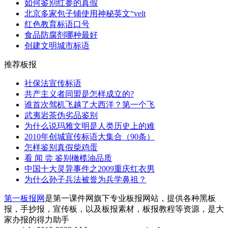
如何鉴别红参的真假
北京多家包子铺使用神秘英文“velt
红色教育标语口号
食品防腐剂哪种最好
创建文明城市标语
推荐板报
社保法宣传标语
共产主义者同盟是怎样成立的?
谁首次驾机飞越了大西洋？第一个飞
武夷岩茶伪劣品鉴别
为什么说玛雅文明是人类历史上的难
2010年创城宣传标语大集合（90条）
怎样鉴别真假柴鸡蛋
看 闻 尝 鉴别橄榄油品质
中国十大灵异事件之2009重庆红衣男
为什么孙子兵法被誉为兵学鼻祖？
第一板报网
是第一课件网旗下专业板报网站，提供各种黑板
报，手抄报，宣传板，以及板报素材，板报教程等资源，是大
家办报的得力助手