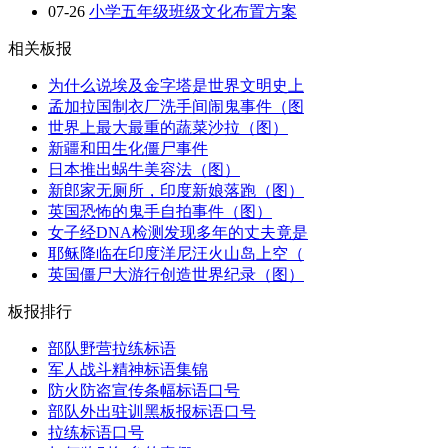
07-26
小学五年级班级文化布置方案
相关板报
为什么说埃及金字塔是世界文明史上
孟加拉国制衣厂洗手间闹鬼事件（图
世界上最大最重的蔬菜沙拉（图）
新疆和田生化僵尸事件
日本推出蜗牛美容法（图）
新郎家无厕所，印度新娘落跑（图）
英国恐怖的鬼手自拍事件（图）
女子经DNA检测发现多年的丈夫竟是
耶稣降临在印度洋尼汪火山岛上空（
英国僵尸大游行创造世界纪录（图）
板报排行
部队野营拉练标语
军人战斗精神标语集锦
防火防盗宣传条幅标语口号
部队外出驻训黑板报标语口号
拉练标语口号