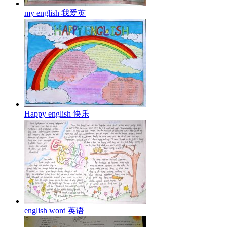
my english 我爱英
Happy english 快乐
english word 英语