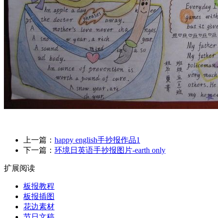
上一篇：
happy english手抄报作品1
下一篇：
环境日英语手抄报图片-earth only
扩展阅读
板报教程
板报插图
花边素材
节日文稿