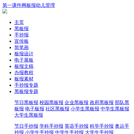
第一课件网
板报
幼儿
管理
主页
黑板报
手抄报
宣传板
简笔画
板报设计
电子展板
板报文稿
办报教程
板报素材
手抄报专题
黑板报专题
节日黑板报
校园黑板报
企业黑板报
政府黑板报
部队黑
板报
电子板报
社区黑板报
小学生黑板报
中学生黑板报
大学生黑板报
节日手抄报
学科手抄报
英语手抄报
科学手抄报
奥运手
抄报
小学生手抄报
中学生手抄报
大学生手抄报