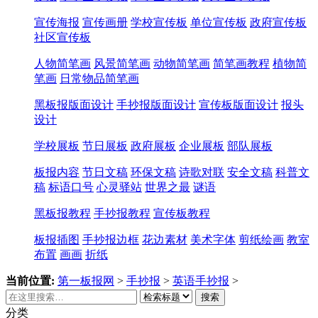
宣传海报
宣传画册
学校宣传板
单位宣传板
政府宣传板
社区宣传板
人物简笔画
风景简笔画
动物简笔画
简笔画教程
植物简
笔画
日常物品简笔画
黑板报版面设计
手抄报版面设计
宣传板版面设计
报头
设计
学校展板
节日展板
政府展板
企业展板
部队展板
板报内容
节日文稿
环保文稿
诗歌对联
安全文稿
科普文
稿
标语口号
心灵驿站
世界之最
谜语
黑板报教程
手抄报教程
宣传板教程
板报插图
手抄报边框
花边素材
美术字体
剪纸绘画
教室
布置
画画
折纸
当前位置:
第一板报网
>
手抄报
>
英语手抄报
>
搜索
分类