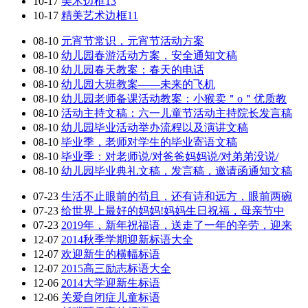
10-17
美术边框13
10-17
精美艺术边框11
08-10
元宵节常识，元宵节活动方案
08-10
幼儿园春游活动方案，安全通知文稿
08-10
幼儿园春天教案：春天的电话
08-10
幼儿园大班教案——未来的飞机
08-10
幼儿园老师备课活动教案：小猴卖＂o＂优质教
08-10
活动主持文稿：六一儿童节活动主持院长发言稿
08-10
幼儿园毕业活动举办流程以及演讲文稿
08-10
毕业季，老师对学生的毕业寄语文稿
08-10
毕业季：对老师说/对爸爸妈妈说/对弟弟没说/
08-10
幼儿园毕业典礼文稿，发言稿，邀请函通知文稿
07-23
生活不止眼前的苟且，还有诗和远方，眼前两碗
07-23
给世界上最好的妈妈!妈妈生日祝福，母亲节中
07-23
2019年，新年祝福语，送走了一年的辛劳，迎来
12-07
2014秋季学期迎新标语大全
12-07
欢迎新生的横幅标语
12-07
2015高三励志标语大全
12-06
2014大学迎新生标语
12-06
关爱自闭症儿童标语