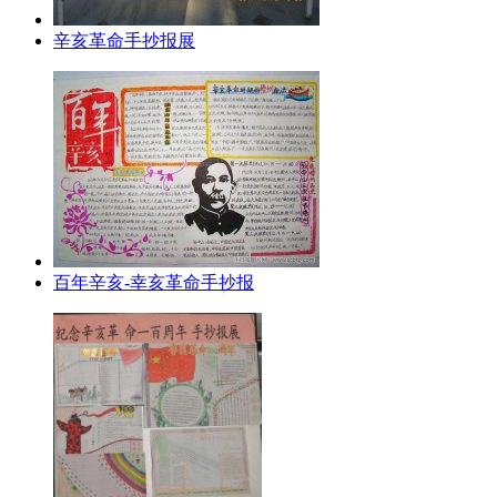
辛亥革命手抄报展
百年辛亥-幸亥革命手抄报