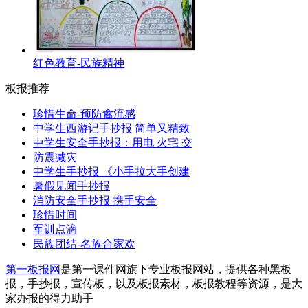
红色教育-民族精神
板报推荐
珍惜生命-预防禽流感
中学生西游记手抄报 简单又精致
中学生安全手抄报：用电 火宅 交
防震减灾
中学生手抄报 《小手拉大手创建
暑假见闻手抄报
消防安全手抄报 携手安全
珍惜时间
军训点滴
民族团结-名族合家欢
第一板报网
是第一课件网旗下专业板报网站，提供各种黑板
报，手抄报，宣传板，以及板报素材，板报教程等资源，是大
家办报的得力助手