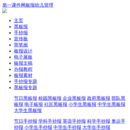
第一课件网
板报
幼儿
管理
主页
黑板报
手抄报
宣传板
简笔画
板报设计
电子展板
板报文稿
办报教程
板报素材
手抄报专题
黑板报专题
节日黑板报
校园黑板报
企业黑板报
政府黑板报
部队黑
板报
电子板报
社区黑板报
小学生黑板报
中学生黑板报
大学生黑板报
节日手抄报
学科手抄报
英语手抄报
科学手抄报
奥运手
抄报
小学生手抄报
中学生手抄报
大学生手抄报