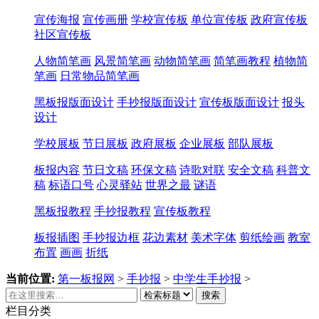
宣传海报
宣传画册
学校宣传板
单位宣传板
政府宣传板
社区宣传板
人物简笔画
风景简笔画
动物简笔画
简笔画教程
植物简
笔画
日常物品简笔画
黑板报版面设计
手抄报版面设计
宣传板版面设计
报头
设计
学校展板
节日展板
政府展板
企业展板
部队展板
板报内容
节日文稿
环保文稿
诗歌对联
安全文稿
科普文
稿
标语口号
心灵驿站
世界之最
谜语
黑板报教程
手抄报教程
宣传板教程
板报插图
手抄报边框
花边素材
美术字体
剪纸绘画
教室
布置
画画
折纸
当前位置:
第一板报网
>
手抄报
>
中学生手抄报
>
搜索
栏目分类