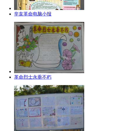
辛亥革命电脑小报
革命烈士永垂不朽