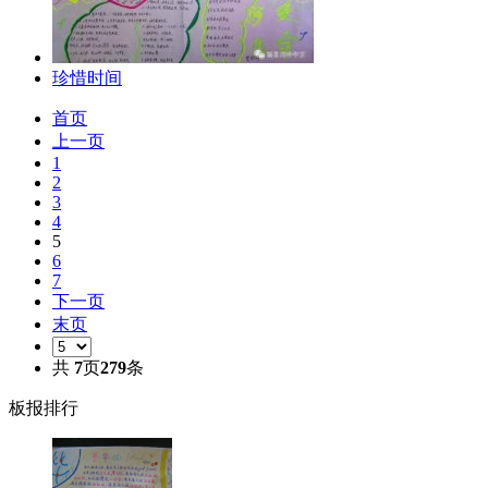
珍惜时间
首页
上一页
1
2
3
4
5
6
7
下一页
末页
共
7
页
279
条
板报排行